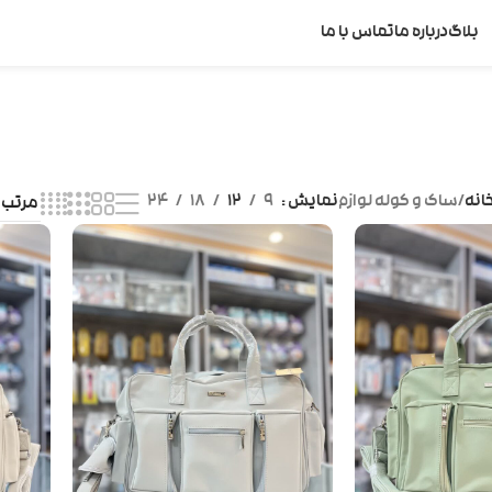
بلاگ
درباره ما
تماس با ما
انه
ساک و کوله لوازم
نمایش
9
12
18
24