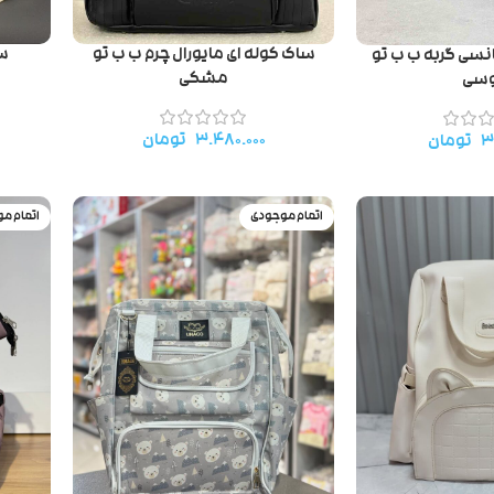
ساک کوله ای مایورال چرم ب ب تو
سا
انسی گربه ب ب تو
مشکی
سی
۳.۴۸۰.۰۰۰
تومان
۳
تومان
اتمام موجودی
اتمام م