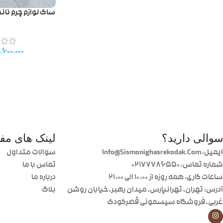
ساک لوازم چرم نان
.۶۰۰.۰۰۰
سوالی دارید؟
لینک های مفی
ایمیل: Info@Sismonighasrekodak.Com
سوالات متداول
شماره تماس: 02177786550
تماس با ما
ساعات کاری: همه روزه از ۱۰:۰۰ الی ۲۱:۰۰
درباره ما
آدرس: تهران، تهرانپارس، میدان رهبر، خیابان روشن
بلاگ
غربی، فروشگاه سیسمونی قصرکودک