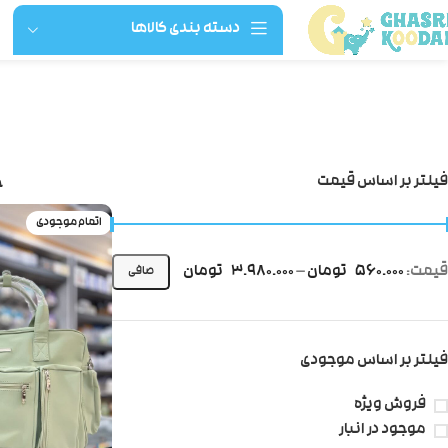
دسته بندی کالاها
فیلتر بر اساس قیمت
خ
اتمام موجودی
قيمت:
560.000 تومان
—
3.980.000 تومان
صافی
فیلتر بر اساس موجودی
فروش ویژه
موجود در انبار