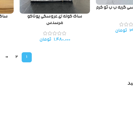
سی گربه ب ب تو کرم
ساک کوله ای عروسکی یوناکو
ساک 
مرسدس
۳
تومان
۱.۴۸۰.۰۰۰
تومان
→
2
1
د