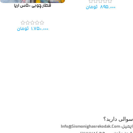
قطار چوبی ۵۰س اریا
۸۹۵.۰۰۰
تومان
۱.۷۵۰.۰۰۰
تومان
سوالی دارید؟
ایمیل: Info@Sismonighasrekodak.Com