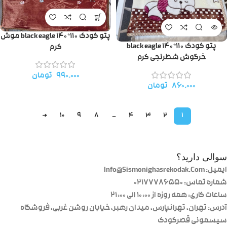
پتو کودک ۱۱۰*۱۴۰ black eagle موش
پتو کودک ۱۱۰*۱۴۰ black eagle
کرم
خرگوش شطرنجی کرم
۹۹۰.۰۰۰
تومان
۸۶۰.۰۰۰
تومان
→
10
9
8
…
4
3
2
1
سوالی دارید؟
ایمیل: Info@Sismonighasrekodak.Com
شماره تماس: 02177786550
ساعات کاری: همه روزه از ۱۰:۰۰ الی ۲۱:۰۰
آدرس: تهران، تهرانپارس، میدان رهبر، خیابان روشن غربی، فروشگاه
سیسمونی قصرکودک