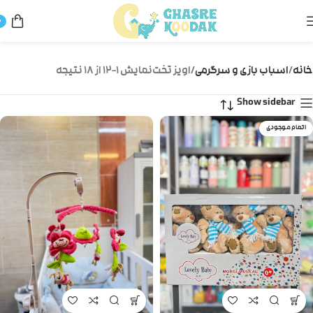
0
خانه
اسباب بازی و سرگرمی
اویز تخت
نمایش 1–12 از 18 نتیجه
Show sidebar
اتمام موجودی