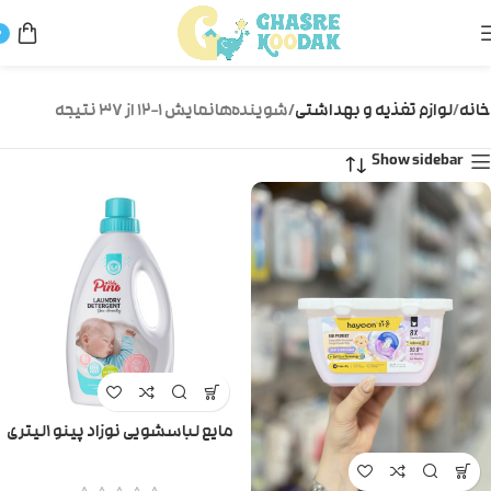
0
خانه
لوازم تغذیه و بهداشتی
شوینده‌ها
نمایش 1–12 از 37 نتیجه
Show sidebar
مایع لباسشویی نوزاد پینو ۱لیتری