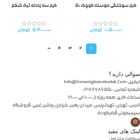
کرم سوختگی موستلا کوچک۵۰
کرم سه زمانه ترک شکم
۱.۰۵۰.۰۰۰
تومان
۵.۴۰۰.۰۰۰
تومان
→
4
3
2
1
سوالی دارید؟
ایمیل: Info@Sismonighasrekodak.Com
شماره تماس: 02177786550
ساعات کاری: همه روزه از ۱۰:۰۰ الی ۲۱:۰۰
آدرس: تهران، تهرانپارس، میدان رهبر، خیابان روشن غربی، فروشگاه
سیسمونی قصرکودک
لینک های مفید
سوالات متداول