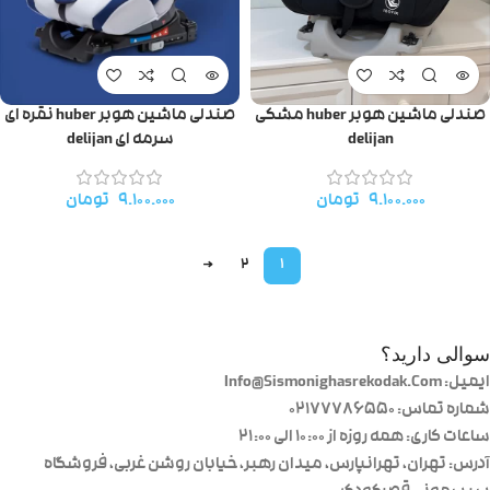
صندلی ماشین هوبر huber مشکی
صندلی ماشین هوبر huber نقره ای
delijan
سرمه ای delijan
۹.۱۰۰.۰۰۰
تومان
۹.۱۰۰.۰۰۰
تومان
→
2
1
سوالی دارید؟
ایمیل: Info@Sismonighasrekodak.Com
شماره تماس: 02177786550
ساعات کاری: همه روزه از ۱۰:۰۰ الی ۲۱:۰۰
آدرس: تهران، تهرانپارس، میدان رهبر، خیابان روشن غربی، فروشگاه