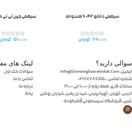
سرهمی دانالو ۶۰۴۲ هندوانه
سرهمی جین نی نی
۶۶۰.۰۰۰
تومان
۵۱۰.۰۰۰
تومان
سوالی دارید؟
لینک های مفی
ایمیل: Info@Sismonighasrekodak.Com
سوالات متداول
شماره تماس: 02177786550
تماس با ما
ساعات کاری: همه روزه از ۱۰:۰۰ الی ۲۱:۰۰
درباره ما
آدرس: تهران، تهرانپارس، میدان رهبر، خیابان روشن
بلاگ
غربی، فروشگاه سیسمونی قصرکودک