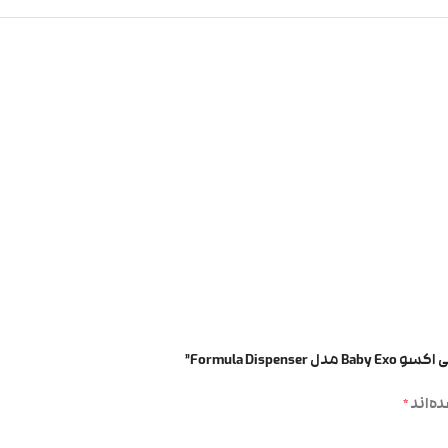
Formula D”
ه‌اند
*