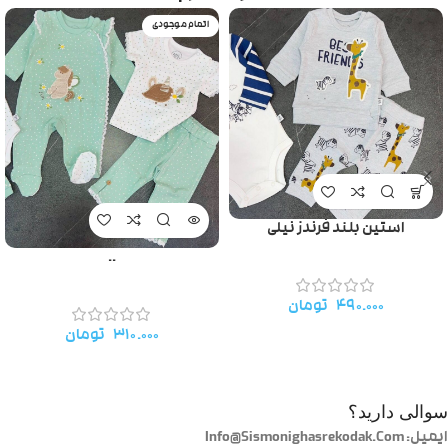
اتمام موجودی
استین بلند فرندز نیلی
..
۴۹۰.۰۰۰
تومان
۳۱۰.۰۰۰
تومان
سوالی دارید؟
ایمیل: Info@Sismonighasrekodak.Com