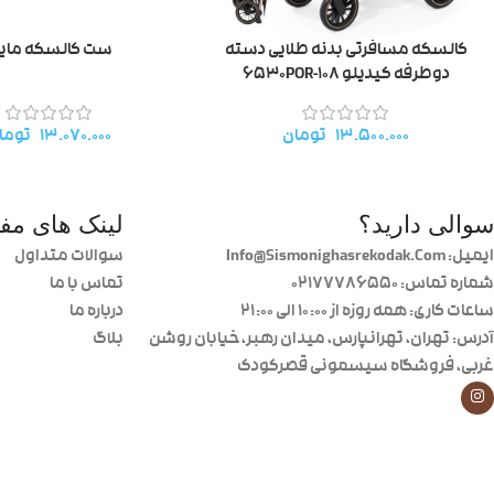
کالسکه مسافرتی بدنه طلایی دسته
ست کالسکه مایل
دوطرفه کیدیلو 6530POR-108
۱۳.۵۰۰.۰۰۰
تومان
۱۳.۰۷۰.۰۰۰
توما
سوالی دارید؟
لینک های مفی
ایمیل: Info@Sismonighasrekodak.Com
سوالات متداول
شماره تماس: 02177786550
تماس با ما
ساعات کاری: همه روزه از ۱۰:۰۰ الی ۲۱:۰۰
درباره ما
آدرس: تهران، تهرانپارس، میدان رهبر، خیابان روشن
بلاگ
غربی، فروشگاه سیسمونی قصرکودک