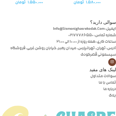
۱.۵۸۰.۰۰۰
تومان
۱.۵۵۰.۰۰۰
تومان
سوالی دارید؟
ایمیل: Info@Sismonighasrekodak.Com
شماره تماس: 02177786550
ساعات کاری: همه روزه از ۱۰:۰۰ الی ۲۱:۰۰
آدرس: تهران، تهرانپارس، میدان رهبر، خیابان روشن غربی، فروشگاه
سیسمونی قصرکودک
لینک های مفید
سوالات متداول
تماس با ما
درباره ما
بلاگ