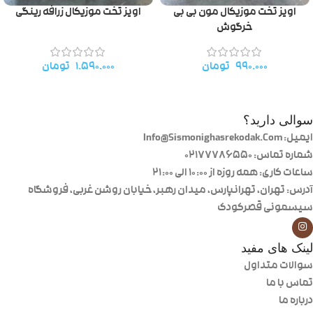
اویز تخت موزیکال مون بی بی
اویز تخت موزیکال زرافه رینگی
خرگوش
۹۹۰.۰۰۰
تومان
۱.۵۹۰.۰۰۰
تومان
سوالی دارید؟
ایمیل: Info@Sismonighasrekodak.Com
شماره تماس: 02177786550
ساعات کاری: همه روزه از ۱۰:۰۰ الی ۲۱:۰۰
آدرس: تهران، تهرانپارس، میدان رهبر، خیابان روشن غربی، فروشگاه
سیسمونی قصرکودک
لینک های مفید
سوالات متداول
تماس با ما
درباره ما