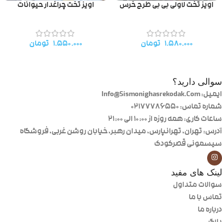
اویز تخت لاولی بی بی طرح خرس
اویز تخت چراغدار حیوانات
۱.۵۸۰.۰۰۰
تومان
۱.۵۵۰.۰۰۰
تومان
سوالی دارید؟
ایمیل: Info@Sismonighasrekodak.Com
شماره تماس: 02177786550
ساعات کاری: همه روزه از ۱۰:۰۰ الی ۲۱:۰۰
آدرس: تهران، تهرانپارس، میدان رهبر، خیابان روشن غربی، فروشگاه
سیسمونی قصرکودک
لینک های مفید
سوالات متداول
تماس با ما
درباره ما