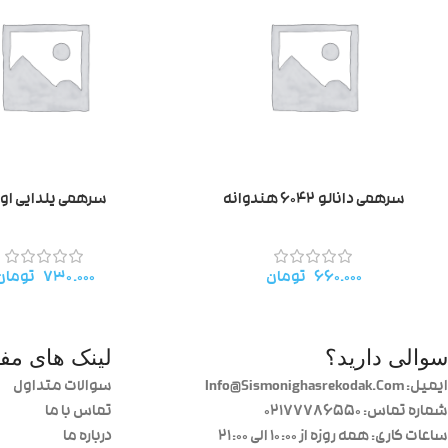
سرهمی دانالو ۶۰۴۲ هندوانه
سرهمی یلدایی اوی
۶۶۰.۰۰۰
تومان
۷۳۰.۰۰۰
تومان
سوالی دارید؟
لینک های مفی
ایمیل: Info@Sismonighasrekodak.Com
سوالات متداول
شماره تماس: 02177786550
تماس با ما
ساعات کاری: همه روزه از ۱۰:۰۰ الی ۲۱:۰۰
درباره ما