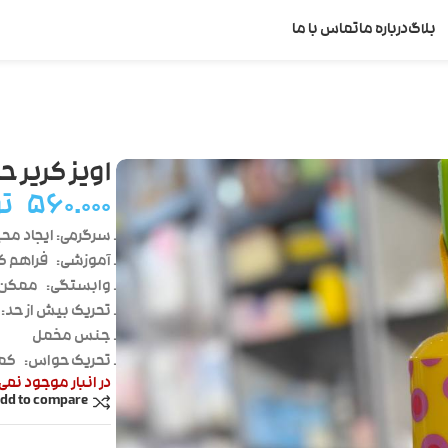
بلاگ
درباره ما
تماس با ما
اویز کریر ح
۵۶۰.۰۰۰
ت
سرگرمی:
ایجاد مح
آموزشی:
فراهم کر
وابستگی:
ممکن ا
تحریک بیش از حد:
جنس مخمل
تحریک حواس:
کمک
در انبار موجود نمی
dd to compare