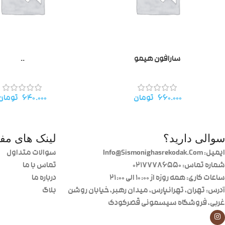
سارافون هیمو
..
۶۶۰.۰۰۰
تومان
۶۴۰.۰۰۰
تومان
سوالی دارید؟
لینک های مفی
ایمیل: Info@Sismonighasrekodak.Com
سوالات متداول
شماره تماس: 02177786550
تماس با ما
ساعات کاری: همه روزه از ۱۰:۰۰ الی ۲۱:۰۰
درباره ما
آدرس: تهران، تهرانپارس، میدان رهبر، خیابان روشن
بلاگ
غربی، فروشگاه سیسمونی قصرکودک