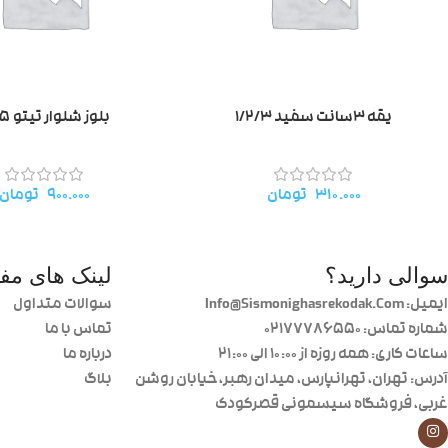
یقه ۳سانت سفید ۱/۲/۳
بلوز شلوار تیتو ۶۲۵
۳۱۰.۰۰۰
تومان
۹۰۰.۰۰۰
تومان
سوالی دارید؟
لینک های مفی
ایمیل: Info@Sismonighasrekodak.Com
سوالات متداول
شماره تماس: 02177786550
تماس با ما
ساعات کاری: همه روزه از ۱۰:۰۰ الی ۲۱:۰۰
درباره ما
آدرس: تهران، تهرانپارس، میدان رهبر، خیابان روشن
بلاگ
غربی، فروشگاه سیسمونی قصرکودک