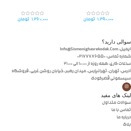
۱.۲۹۰.۰۰۰
تومان
۱.۲۶۰.۰۰۰
تومان
سوالی دارید؟
ایمیل: Info@Sismonighasrekodak.Com
شماره تماس: 02177786550
ساعات کاری: همه روزه از ۱۰:۰۰ الی ۲۱:۰۰
آدرس: تهران، تهرانپارس، میدان رهبر، خیابان روشن غربی، فروشگاه
سیسمونی قصرکودک
لینک های مفید
سوالات متداول
تماس با ما
درباره ما
بلاگ