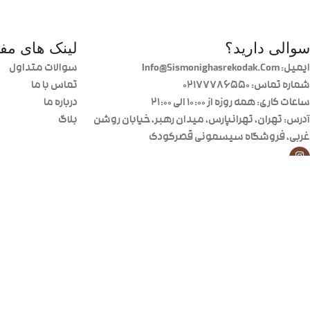
سوالی دارید؟
لینک های مفی
ایمیل: Info@Sismonighasrekodak.Com
سوالات متداول
شماره تماس: 02177786550
تماس با ما
ساعات کاری: همه روزه از ۱۰:۰۰ الی ۲۱:۰۰
درباره ما
آدرس: تهران، تهرانپارس، میدان رهبر، خیابان روشن
بلاگ
غربی، فروشگاه سیسمونی قصرکودک
تمامی حقوق این سایت متعلق به فروشگاه سیسمونی قصر کودک می‌باش