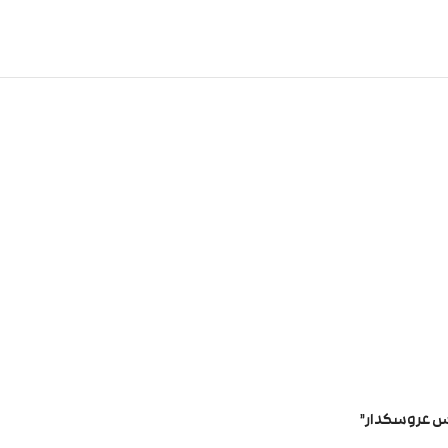
کس عروسکدار”