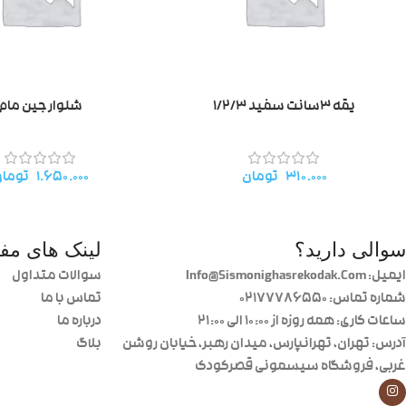
یقه ۳سانت سفید ۱/۲/۳
شلوار جین مام
۳۱۰.۰۰۰
تومان
۱.۶۵۰.۰۰۰
توما
سوالی دارید؟
لینک های مفی
ایمیل: Info@Sismonighasrekodak.Com
سوالات متداول
شماره تماس: 02177786550
تماس با ما
ساعات کاری: همه روزه از ۱۰:۰۰ الی ۲۱:۰۰
درباره ما
آدرس: تهران، تهرانپارس، میدان رهبر، خیابان روشن
بلاگ
غربی، فروشگاه سیسمونی قصرکودک