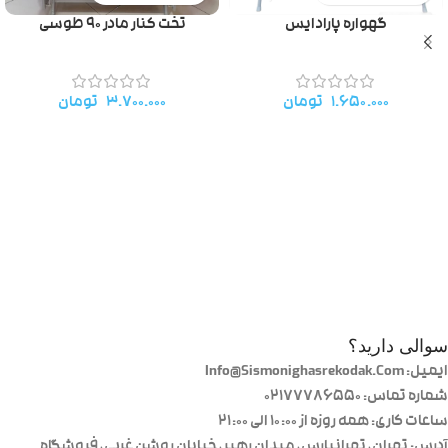
گهواره پارادایس
تخت کنار مادر ۹۰ طوسی
۱.۶۵۰.۰۰۰
تومان
۳.۷۰۰.۰۰۰
تومان
سوالی دارید؟
ایمیل: Info@Sismonighasrekodak.Com
شماره تماس: 02177786550
ساعات کاری: همه روزه از ۱۰:۰۰ الی ۲۱:۰۰
آدرس: تهران، تهرانپارس، میدان رهبر، خیابان روشن غربی، فروشگاه