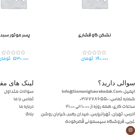
نشکن گاو فشاری
پسر موتور سبد
۱۹۰.۰۰۰
تومان
۵۳۰.۰۰۰
تومان
سوالی دارید؟
لینک های مفی
ایمیل: Info@Sismonighasrekodak.Com
سوالات متداول
شماره تماس: 02177786550
تماس با ما
ساعات کاری: همه روزه از ۱۰:۰۰ الی ۲۱:۰۰
درباره ما
آدرس: تهران، تهرانپارس، میدان رهبر، خیابان روشن
بلاگ
غربی، فروشگاه سیسمونی قصرکودک