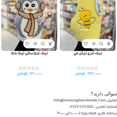
لیف ابری لیتل می
لیف عروسکی تیک مک
۲۳۰.۰۰۰
تومان
۱۳۰.۰۰۰
تومان
سوالی دارید؟
ایمیل: Info@Sismonighasrekodak.Com
شماره تماس: 02177786550
ساعات کاری: همه روزه از ۱۰:۰۰ الی ۲۱:۰۰