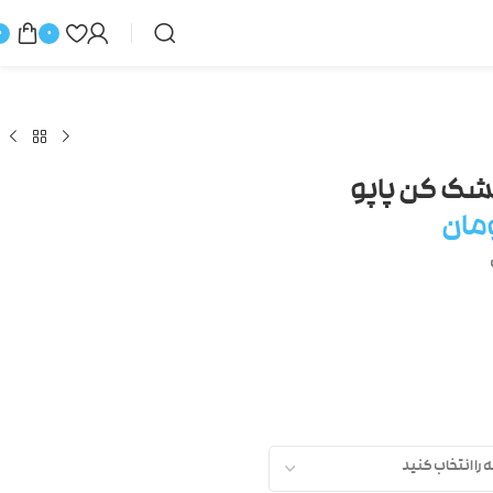
0
0
ک کن پاپو
مان