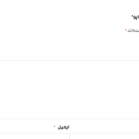
پو”
ه‌اند
*
ایمیل
*