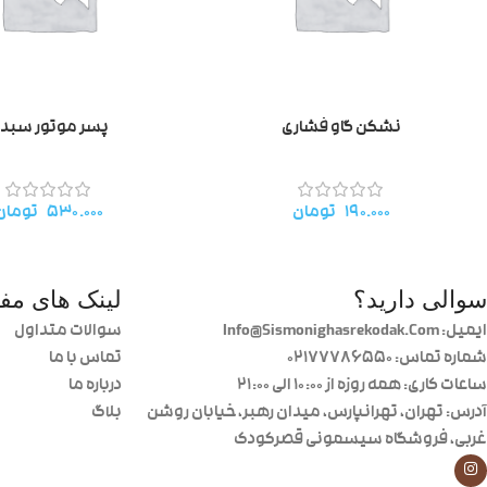
نشکن گاو فشاری
پسر موتور سبد
۱۹۰.۰۰۰
تومان
۵۳۰.۰۰۰
تومان
سوالی دارید؟
لینک های مفی
ایمیل: Info@Sismonighasrekodak.Com
سوالات متداول
شماره تماس: 02177786550
تماس با ما
ساعات کاری: همه روزه از ۱۰:۰۰ الی ۲۱:۰۰
درباره ما
آدرس: تهران، تهرانپارس، میدان رهبر، خیابان روشن
بلاگ
غربی، فروشگاه سیسمونی قصرکودک