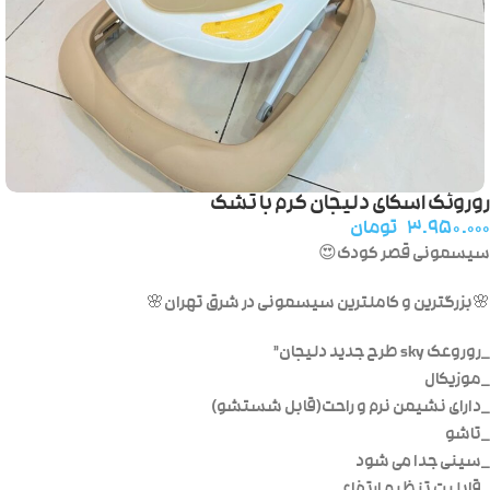
روروئک اسکای دلیجان کرم با تشک
۳.۹۵۰.۰۰۰
تومان
سیسمونی قصر کودک😍
🌸بزرگترین و کاملترین سیسمونی در شرق تهران🌸
_روروعک sky طرح جدید دلیجان”
_موزیکال
_دارای نشیمن نرم و راحت(قابل شستشو)
_تاشو
_سینی جدا می شود