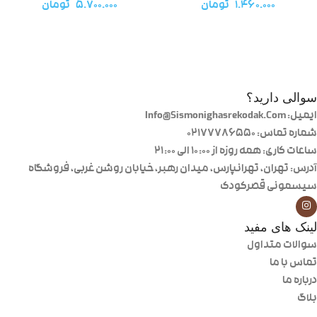
۱.۴۶۰.۰۰۰
تومان
۵.۷۰۰.۰۰۰
تومان
سوالی دارید؟
ایمیل: Info@Sismonighasrekodak.Com
شماره تماس: 02177786550
ساعات کاری: همه روزه از ۱۰:۰۰ الی ۲۱:۰۰
آدرس: تهران، تهرانپارس، میدان رهبر، خیابان روشن غربی، فروشگاه
سیسمونی قصرکودک
لینک های مفید
سوالات متداول
تماس با ما
درباره ما
بلاگ