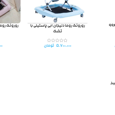
روروئک روما دلیجان ابی پاستیلی با
روروئک روما
تشک
۵.۷۰۰.۰۰۰
تومان
۰۰
د