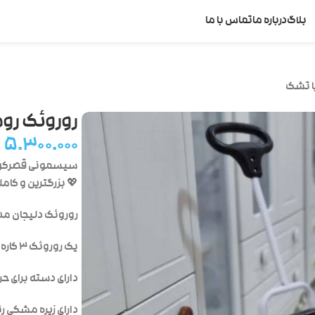
بلاگ
درباره ما
تماس با ما
با تشک
روروئک روم
۵.۳۰۰.۰۰۰
سیسمونی قصرکو
💖 بزرگترین و کا
روروئک دلیجان مدل روما تاکسی s
یک روروئک ۳ کاره – راکر – روروئک
دارای دسته برای ح
دارای زیره مشکی ر