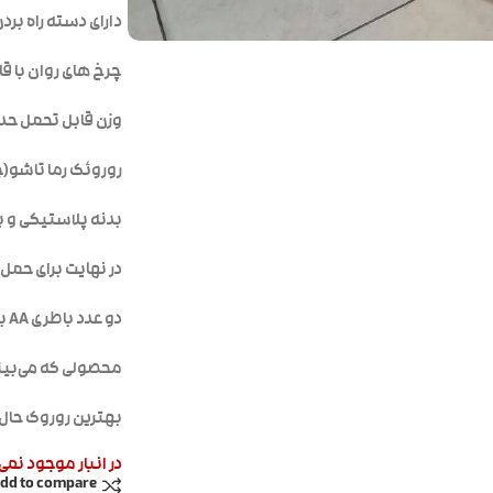
دارای دسته راه برد
چرخ های روان با قابلی
وزن قابل تحمل حدود ۱۲ کیلوگرم(حدودا تا 
روروئک رما تاشو(
بدنه پلاستیکی و پ
در نهایت برای حمل 
دو عدد باطری AA برای سینی موزیکال نیاز می باشد.
محصولی که می‌بینیم روروئک مدل 
بهترین روروک حال 
در انبار موجود نمی
dd to compare