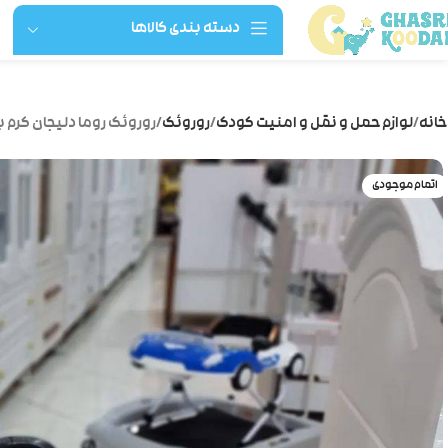
دسته بندی کالاها
خانه
لوازم حمل و نقل و امنیت کودک
روروئک
روروئک روما دلیجان کرم 
اتمام موجودی