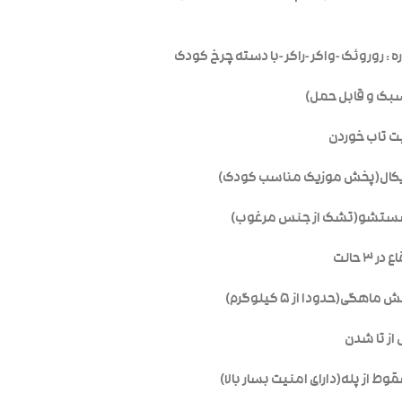
 : روروئک -واکر -راکر -با دسته چرخ کودک
یت تاب خوردن
یکال(پخش موزیک مناسب کودک)
 شستشو(تشک از جنس مرغوب)
۳ حالت
هگی(حدودا از ۵ کیلوگرم)
از تا شدن
وط از پله(دارای امنیت بسار بالا)