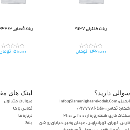
ربات کنترلی ۹۱۲۷
رباط فضایی ۹۹۴۴۴/۲
۱.۴۶۰.۰۰۰
تومان
۵۱۰.۰۰۰
تومان
سوالی دارید؟
لینک های مفی
ایمیل: Info@Sismonighasrekodak.Com
سوالات متداول
شماره تماس: 02177786550
تماس با ما
ساعات کاری: همه روزه از ۱۰:۰۰ الی ۲۱:۰۰
درباره ما
آدرس: تهران، تهرانپارس، میدان رهبر، خیابان روشن
بلاگ