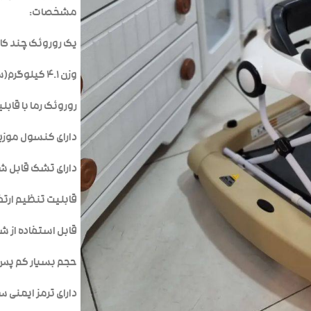
مشخصات:
یک روروئک چند کاره
وزن ۴.۱ کیلوگرم(سبک و قابل حمل)
روروئک رما با قابل
دارای کنسول موز
دارای تشک قابل
قابلیت تنظیم ارتفاع در 
قابل استفاده از شش ما
حجم بسیار کم پس 
دارای ترمز ایمنی سق