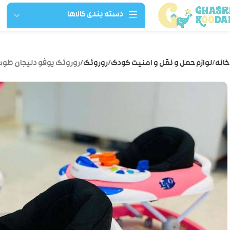
دسته بندی کالاها
خانه
لوازم حمل و نقل و امنیت کودک
روروئک
روروئک یوفو دلیجان طو