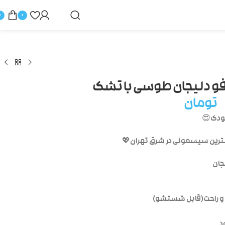
0
0
فو دلیجان طوسی با تشک
تومان
ودک😍
ملترین سیسمونی در شرق تهران💖
جان
 و راحت(قابل شستشو)
د