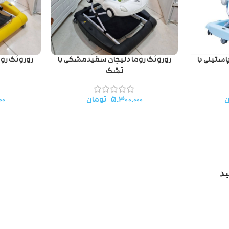
استیلی با
روروئک روما دلیجان سفیدمشکی با
روروئک روم
تشک
ن
۵.۳۰۰.۰۰۰
تومان
۰۰
د