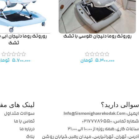
روروئک روما دلیجان ابی پ
روروئک روما دلیجان طوسی با تشک
تشک
۵.۷۰۰.۰۰۰
توما
۵.۳۰۰.۰۰۰
تومان
سوالی دارید؟
لینک های مفی
ایمیل: Info@Sismonighasrekodak.Com
سوالات متداول
شماره تماس: 02177786550
تماس با ما
ساعات کاری: همه روزه از ۱۰:۰۰ الی ۲۱:۰۰
درباره ما
آدرس: تهران، تهرانپارس، میدان رهبر، خیابان روشن
بلاگ