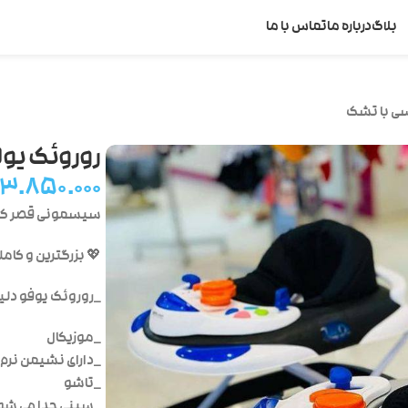
بلاگ
درباره ما
تماس با ما
سی با تشک
روروئک یو
۳.۸۵۰.۰۰۰
سیسمونی قصر ک
💖 بزرگترین و کا
_روروئک یوفو دلی
_موزیکال
_دارای نشیمن نرم
_تاشو
_سینی جدا می شو