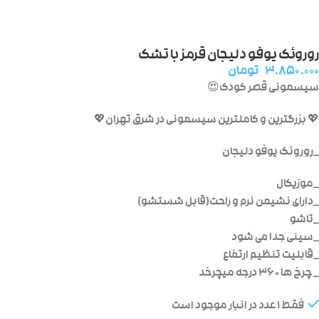
روروئک یوفو دلیجان قرمز با تشک
۳.۸۵۰.۰۰۰
تومان
سیسمونی قصر کودک😍
💖 بزرگترین و کاملترین سیسمونی در شرق تهران💖
_روروئک یوفو دلیجان
_موزیکال
_دارای نشیمن نرم و راحت(قابل شستشو)
_تاشو
_سینی جدا می شود
_قابلیت تنظیم ارتفاع
_ چرخ ها ۳۶۰ درجه میچرخد
فقط 1 عدد در انبار موجود است