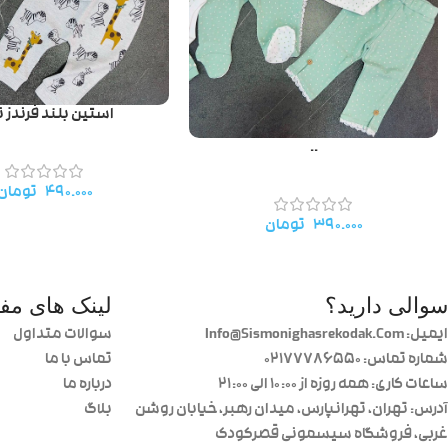
استین بلند فرندز ن
..
۴۹۰.۰۰۰
تومان
۳۹۰.۰۰۰
تومان
سوالی دارید؟
لینک های مفی
ایمیل: Info@Sismonighasrekodak.Com
سوالات متداول
شماره تماس: 02177786550
تماس با ما
ساعات کاری: همه روزه از ۱۰:۰۰ الی ۲۱:۰۰
درباره ما
آدرس: تهران، تهرانپارس، میدان رهبر، خیابان روشن
بلاگ
غربی، فروشگاه سیسمونی قصرکودک