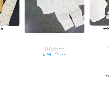
یلی
زی
..
۰
۴۶۰.۰۰۰
تومان
د