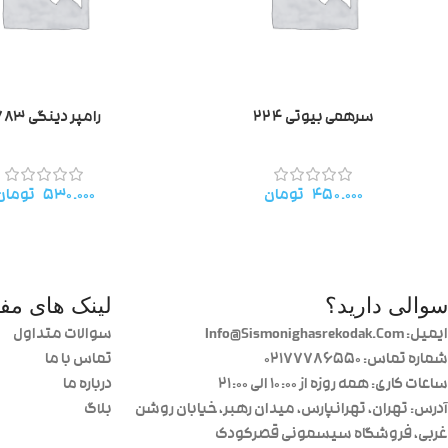
سرهمی بیوتی ۲۲۴
رامپر دینگی ۱۷۸۳
۴۵۰.۰۰۰
تومان
۵۳۰.۰۰۰
تومان
سوالی دارید؟
لینک های مفی
ایمیل: Info@Sismonighasrekodak.Com
سوالات متداول
شماره تماس: 02177786550
تماس با ما
ساعات کاری: همه روزه از ۱۰:۰۰ الی ۲۱:۰۰
درباره ما
آدرس: تهران، تهرانپارس، میدان رهبر، خیابان روشن
بلاگ
غربی، فروشگاه سیسمونی قصرکودک