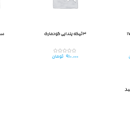
۳تیکه یلدایی گودمارک
سره
۹۱۰.۰۰۰
تومان
۰
د