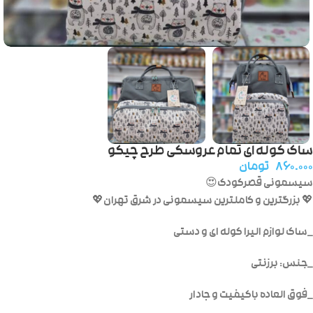
ساک کوله ای تمام عروسکی طرح چیکو
۸۶۰.۰۰۰
تومان
سیسمونی قصرکودک😍
💖 بزرگترین و کاملترین سیسمونی در شرق تهران💖
_ساک لوازم الیرا کوله ای و دستی
_جنس: برزنتی
_فوق العاده باکیفیت و جادار