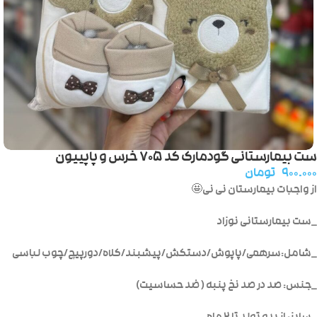
ست بیمارستانی گودمارک کد ۷۰۵ خرس و پاپییون
۹۰۰.۰۰۰
تومان
از واجبات بیمارستان نی نی🤩
_ست بیمارستانی نوزاد
_شامل:سرهمی/پاپوش/دستکش/پیشبند/کلاه/دورپیچ/چوب لباسی
_جنس: صد در صد نخ پنبه ( ضد حساسیت)