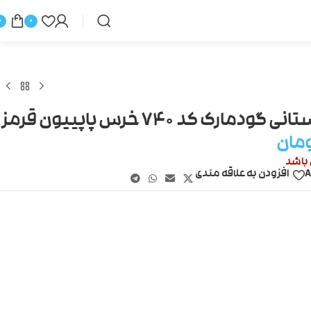
0
0
مارک کد ۷۴۰ خرس پاپییون قرمز
مان
 باشد
A
افزودن به علاقه مندی