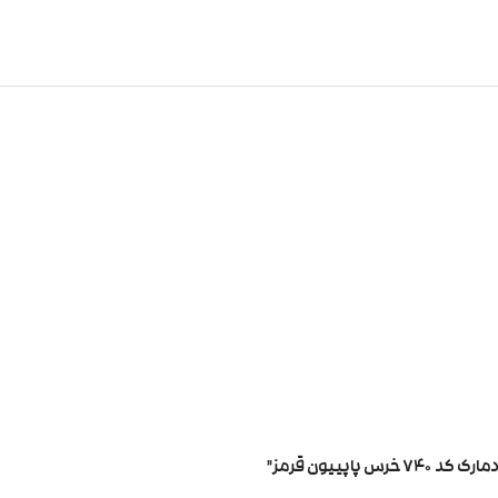
پییون قرمز”