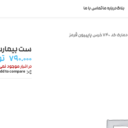
بلاگ
درباره ما
تماس با ما
رس پاپییون قرمز
ست بیمارستانی گود
۷۹۰.۰۰۰
تو
در انبار موجود نمی
dd to compare