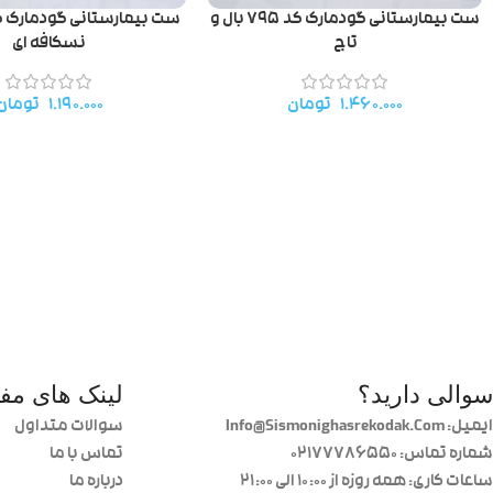
ست بیمارستانی گودمارک کد ۷۹۵ بال و
تاج
نسکافه ای
۱.۴۶۰.۰۰۰
تومان
۱.۱۹۰.۰۰۰
تومان
سوالی دارید؟
لینک های مفی
ایمیل: Info@Sismonighasrekodak.Com
سوالات متداول
شماره تماس: 02177786550
تماس با ما
ساعات کاری: همه روزه از ۱۰:۰۰ الی ۲۱:۰۰
درباره ما