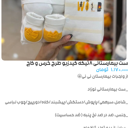
ست بیمارستانی ۸تیکه کیدزبو طرح خرس و کاج
۱.۱۷۰.۰۰۰
تومان
از واجبات بیمارستان نی نی🤩
_ست بیمارستانی نوزاد
_شامل:سرهمی/پاپوش/دستکش/پیشبند/کلاه/دورپیچ/چوب لباسی
_جنس: صد در صد نخ پنبه ( ضد حساسیت)