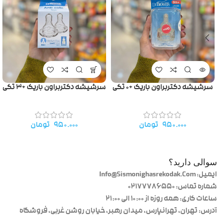
سرشیشه دکتربراون باریک +۰ تکی
سرشیشه دکتربراون باریک +۳ تکی
۹۵۰.۰۰۰
تومان
۹۵۰.۰۰۰
تومان
سوالی دارید؟
ایمیل: Info@Sismonighasrekodak.Com
شماره تماس: 02177786550
ساعات کاری: همه روزه از ۱۰:۰۰ الی ۲۱:۰۰
آدرس: تهران، تهرانپارس، میدان رهبر، خیابان روشن غربی، فروشگاه