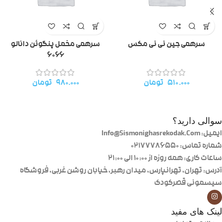
سرهمی جین نی نی مکس
سرهمی مخمل پنگوئن دانالو
۶۰۶۶
۵۱۰.۰۰۰
تومان
۹۸۰.۰۰۰
تومان
سوالی دارید؟
ایمیل: Info@Sismonighasrekodak.Com
شماره تماس: 02177786550
ساعات کاری: همه روزه از ۱۰:۰۰ الی ۲۱:۰۰
آدرس: تهران، تهرانپارس، میدان رهبر، خیابان روشن غربی، فروشگاه
سیسمونی قصرکودک
لینک های مفید