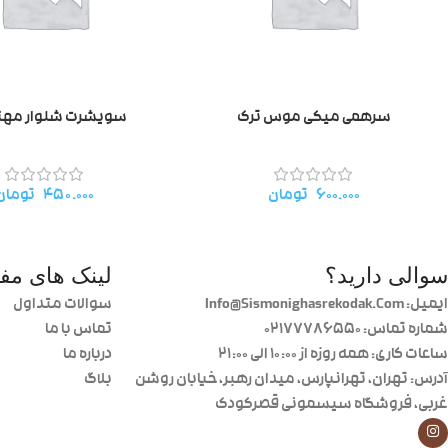
سرهمی میکی موس ترک
سویشرت شلوار مهتا۱۲۸
۶۰۰.۰۰۰
تومان
۴۵۰.۰۰۰
تومان
سوالی دارید؟
لینک های مفی
ایمیل: Info@Sismonighasrekodak.Com
سوالات متداول
شماره تماس: 02177786550
تماس با ما
ساعات کاری: همه روزه از ۱۰:۰۰ الی ۲۱:۰۰
درباره ما
آدرس: تهران، تهرانپارس، میدان رهبر، خیابان روشن
بلاگ
غربی، فروشگاه سیسمونی قصرکودک