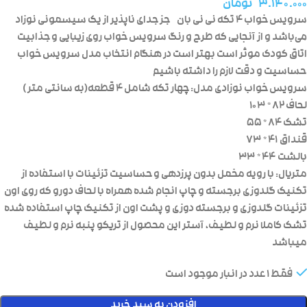
۳.۱۴۰.۰۰۰
تومان
سرویس خواب ۴ تکه نی نی بان جز جدای ناپذیر از یک سیسمونی نوزاد
می‌باشد و از آنجایی که طرح و رنگ سرویس خواب روی زیبایی و جذابیت
اتاق کودک موثر است بهتر است در هنگام انتخاب مدل سرویس خواب
حساسیت و دقت لازم را داشته باشیم
سرویس خواب نوزادی مدل: چهار تکه شامل ۴ قطعه(به سانتی متر )
لحاف۸۲ * ۱۰۳
تشک ۸۴ * ۵۵
قنداق ۴۱ * ۷۳
بالشت ۴۴ * ۳۳
متریال: با رویه مخمل بدون پرزدهی و حساسیت تزئینات با استفاده از
تکنیک گلدوزی برجسته و چاپ انجام شده همراه با لحاف دورو که روی اون
تزئینات گلدوزی و برجسته دوزی و پشت اون از تکنیک چاپ استفاده شده
تشک کاملا نرم و لطیف، آستر این محصول از تریکو پنبه نرم و لطیف
میباشد
فقط 1 عدد در انبار موجود است
افزودن به سبد خرید