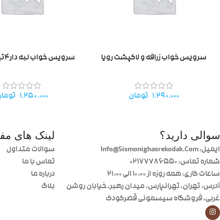
سرویس خواب زرافه و لاکپشت رویا
سرویس خواب لبه دار۴تیکه تترون
۱.۲۹۰.۰۰۰
تومان
۱.۲۵۰.۰۰۰
توما
سوالی دارید؟
لینک های مفی
ایمیل: Info@Sismonighasrekodak.Com
سوالات متداول
شماره تماس: 02177786550
تماس با ما
ساعات کاری: همه روزه از ۱۰:۰۰ الی ۲۱:۰۰
درباره ما
آدرس: تهران، تهرانپارس، میدان رهبر، خیابان روشن
بلاگ
غربی، فروشگاه سیسمونی قصرکودک