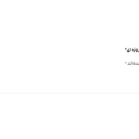
زه ای”
ه‌اند
*