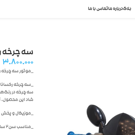
بلاگ
درباره ما
تماس با ما
سه چرخه رک
۳.۸۰۰.۰۰۰
_موتور سه چرخه ر
_سه چرخه رکسانا ب
سه چرخه در رنگ‌های
شاد این محصول، آن
_موزیکال و پخش ن
_مناسب سن‌۲ سال تا ۵ سال