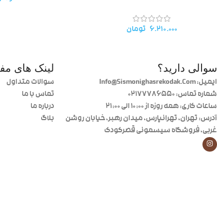
۶.۲۱۰.۰۰۰
تومان
سوالی دارید؟
لینک های مفی
ایمیل: Info@Sismonighasrekodak.Com
سوالات متداول
شماره تماس: 02177786550
تماس با ما
ساعات کاری: همه روزه از ۱۰:۰۰ الی ۲۱:۰۰
درباره ما
آدرس: تهران، تهرانپارس، میدان رهبر، خیابان روشن
بلاگ
غربی، فروشگاه سیسمونی قصرکودک