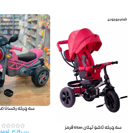
اتمام موجودی
سه چرخه رکسانا صو
سه چرخه تاشو تیتان titan قرمز
۳.۱۹۰.۰۰۰
توما