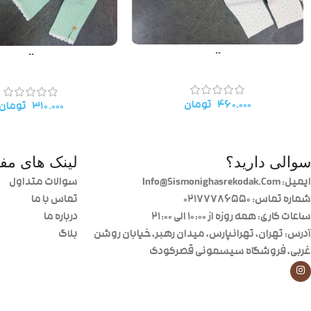
..
..
۴۶۰.۰۰۰
تومان
۳۱۰.۰۰۰
تومان
سوالی دارید؟
لینک های مفی
ایمیل: Info@Sismonighasrekodak.Com
سوالات متداول
شماره تماس: 02177786550
تماس با ما
ساعات کاری: همه روزه از ۱۰:۰۰ الی ۲۱:۰۰
درباره ما
آدرس: تهران، تهرانپارس، میدان رهبر، خیابان روشن
بلاگ
غربی، فروشگاه سیسمونی قصرکودک