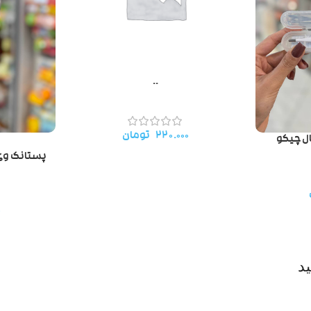
..
۲۲۰.۰۰۰
تومان
ل چیکو
پستانک وی ک
۰
د