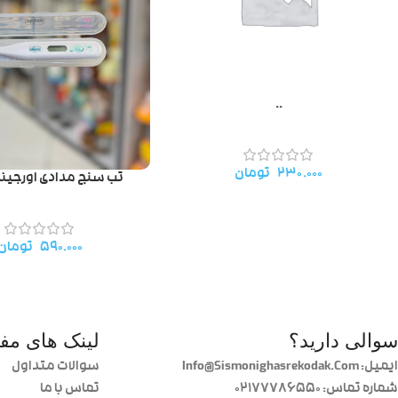
..
۲۳۰.۰۰۰
تومان
تب سنج مدادی اورجینا
۵۹۰.۰۰۰
تومان
سوالی دارید؟
لینک های مفی
ایمیل: Info@Sismonighasrekodak.Com
سوالات متداول
شماره تماس: 02177786550
تماس با ما