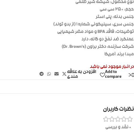
نوع محصول: شیشه شیر طلقی
حجم: ۲۵۰ سی سی
جنس بدنه: پلی استر
جنس سری: سیلیکونی شماره ۱ (از بدو تولد)
توضیحات: فاقد BPA و مواد مضر شیمیایی
عملکرد ضد نفخ دو گانه: دارد
شرکت سازنده: دکتر براون (Dr. Brown’s)
مبدا برند آمریکا
در انبار موجود نمی باشد
Add to
افزودن به علاقه
compare
مندی
نظرات کاربران
0 نقد و بررسی