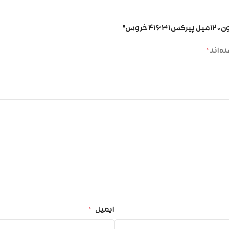
وس”
ه‌اند
*
ایمیل
*