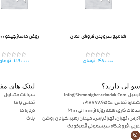
شامپو سروبدن فروش المان
روغن ماساژ چیکو ۲۰۰میل
۴۸۰.۰۰۰
تومان
۱.۱۹۰.۰۰۰
تومان
سوالی دارید؟
لینک های مفی
ایمیل: Info@Sismonighasrekodak.Com
سوالات متداول
شماره تماس: 02177786550
تماس با ما
ساعات کاری: همه روزه از ۱۰:۰۰ الی ۲۱:۰۰
درباره ما
آدرس: تهران، تهرانپارس، میدان رهبر، خیابان روشن
بلاگ
غربی، فروشگاه سیسمونی قصرکودک