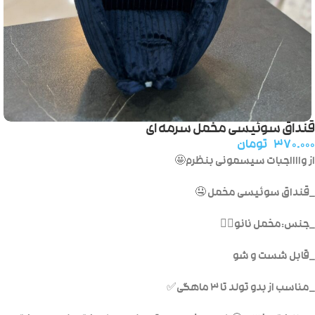
قنداق سوئیسی مخمل سرمه ای
۳۷۰.۰۰۰
تومان
از وااااجبات سیسمونی بنظرم🤩
_قنداق سوئیسی مخمل 🤤
_جنس:مخمل نانو👌🏻
_قابل شست و شو
_مناسب از بدو تولد تا ۳ ماهگی✅