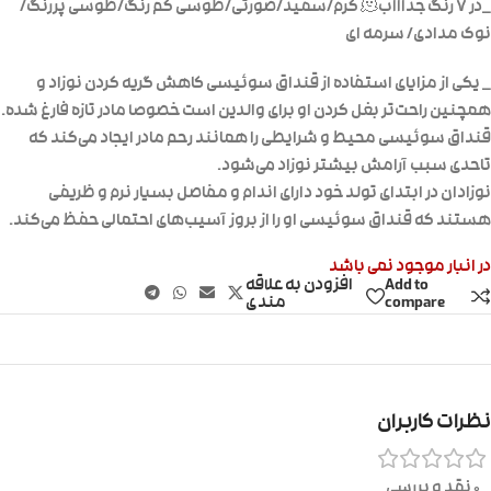
_در ۷ رنگ جذاااب🫠 کرم/سفید/صورتی/طوسی کم رنگ/طوسی پررنگ/
نوک مدادی/ سرمه ای
_ یکی از مزایای استفاده از قنداق سوئیسی کاهش گریه کردن نوزاد و
همچنین راحت‌تر بغل کردن او برای والدین است خصوصا مادر تازه فارغ شده.
قنداق سوئیسی محیط و شرایطی را همانند رحم مادر ایجاد می‌کند که
تاحدی سبب آرامش بیشتر نوزاد می‌شود.
نوزادان در ابتدای تولد خود دارای اندام و مفاصل بسیار نرم و ظریفی
هستند که قنداق سوئیسی او را از بروز آسیب‌های احتمالی حفظ می‌کند.
در انبار موجود نمی باشد
Add to
افزودن به علاقه
compare
مندی
نظرات کاربران
0 نقد و بررسی