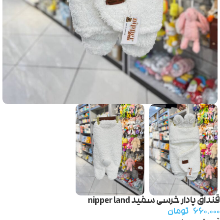
قنداق پادار خرسی سفید nipper land
۶۶۰.۰۰۰
تومان