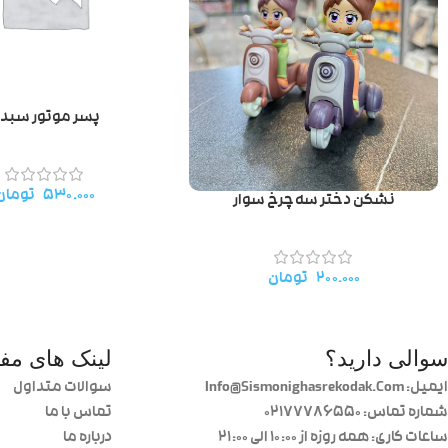
پسر موتور سبد
۵۳۰.۰۰۰
تومان
نشکن دختر سه چرخ سوار
۲۰۰.۰۰۰
تومان
سوالی دارید؟
لینک های مفی
ایمیل: Info@Sismonighasrekodak.Com
سوالات متداول
شماره تماس: 02177786550
تماس با ما
ساعات کاری: همه روزه از ۱۰:۰۰ الی ۲۱:۰۰
درباره ما