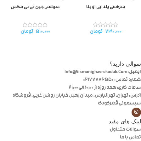
سرهمی یلدایی اوینا
سرهمی جین نی نی مکس
۷۳۰.۰۰۰
تومان
۵۱۰.۰۰۰
تومان
سوالی دارید؟
ایمیل: Info@Sismonighasrekodak.Com
شماره تماس: 02177786550
ساعات کاری: همه روزه از ۱۰:۰۰ الی ۲۱:۰۰
آدرس: تهران، تهرانپارس، میدان رهبر، خیابان روشن غربی، فروشگاه
سیسمونی قصرکودک
لینک های مفید
سوالات متداول
تماس با ما