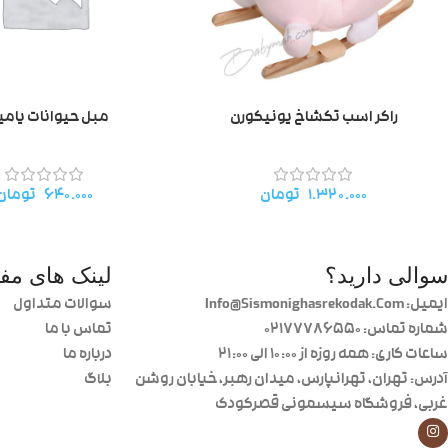
راکر اسب تکشاخ یونیکورن
مبل حیوانات یامی
۱.۳۲۰.۰۰۰
تومان
۶۴۰.۰۰۰
تومان
سوالی دارید؟
لینک های مفی
ایمیل: Info@Sismonighasrekodak.Com
سوالات متداول
شماره تماس: 02177786550
تماس با ما
ساعات کاری: همه روزه از ۱۰:۰۰ الی ۲۱:۰۰
درباره ما
آدرس: تهران، تهرانپارس، میدان رهبر، خیابان روشن
بلاگ
غربی، فروشگاه سیسمونی قصرکودک