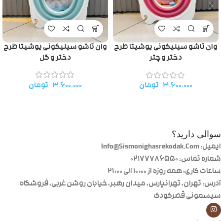
وان تاشو سیلیکونی یوشیتا طرح
وان تاشو سیلیکونی یوشیتا طرح
دختر و گل
دختر و چتر
۳.۶۰۰.۰۰۰
تومان
۳.۶۰۰.۰۰۰
تومان
سوالی دارید؟
ایمیل: Info@Sismonighasrekodak.Com
شماره تماس: 02177786550
ساعات کاری: همه روزه از ۱۰:۰۰ الی ۲۱:۰۰
آدرس: تهران، تهرانپارس، میدان رهبر، خیابان روشن غربی، فروشگاه
سیسمونی قصرکودک