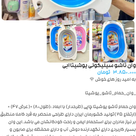
وان تاشو سیلیکونی یوشیتا ابی
۳.۸۵۰.۰۰۰
تومان
به امید روز های خوش 🌹
_وان_حمام_تاشو_یوشیتا
وان حمام تاشو یوشیتا چاپی (طرحدار) با ابعاد :(طول۸۰) ×( عرض۴۷) ×
(ارتفاع ۲۵ )تولید کشورمان ایران دارای طراحی منحصر به فرد کاملا منطبق
بر نیاز مادران برای استحمام ایمن و راحت کودکانشان می باشد.این وان
بسیار کاربردی دارای نگهدارنده دوش آب و دارای محفظه برای صابون و